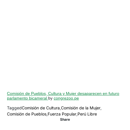
Comisión de Pueblos, Cultura y Mujer desaparecen en futuro
parlamento bicameral
by
congrezoo.pe
Tagged
Comisión de Cultura
,
Comisión de la Mujer
,
Comisión de Pueblos
,
Fuerza Popular
,
Perú Libre
Share