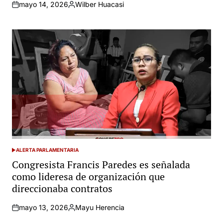
mayo 14, 2026
Wilber Huacasi
Posted
by
ALERTA PARLAMENTARIA
POSTED
IN
Congresista Francis Paredes es señalada
como lideresa de organización que
direccionaba contratos
mayo 13, 2026
Mayu Herencia
Posted
by