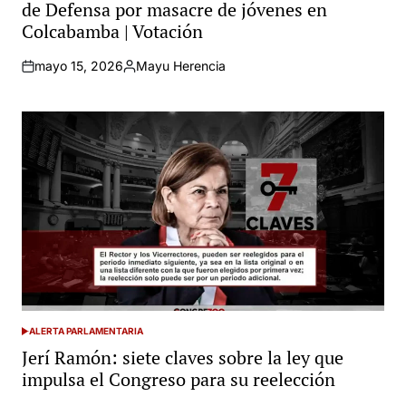
de Defensa por masacre de jóvenes en
Colcabamba | Votación
mayo 15, 2026
Mayu Herencia
Posted
by
ALERTA PARLAMENTARIA
POSTED
IN
Jerí Ramón: siete claves sobre la ley que
impulsa el Congreso para su reelección