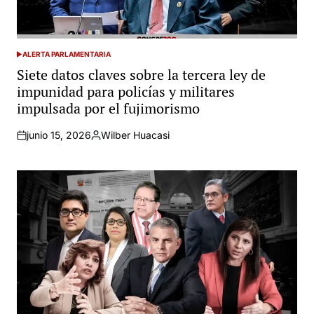
ALERTA PARLAMENTARIA
POSTED
IN
Siete datos claves sobre la tercera ley de
impunidad para policías y militares
impulsada por el fujimorismo
junio 15, 2026
Wilber Huacasi
Posted
by