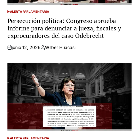
ALERTA PARLAMENTARIA
POSTED
IN
Persecución política: Congreso aprueba
informe para denunciar a jueza, fiscales y
exprocuradores del caso Odebrecht
junio 12, 2026
Wilber Huacasi
Posted
by
ALERTA PARLAMENTARIA