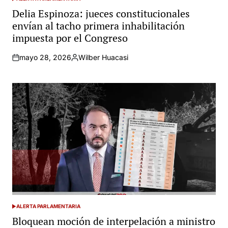
POSTED
IN
Delia Espinoza: jueces constitucionales
envían al tacho primera inhabilitación
impuesta por el Congreso
mayo 28, 2026
Wilber Huacasi
Posted
by
ALERTA PARLAMENTARIA
POSTED
IN
Bloquean moción de interpelación a ministro