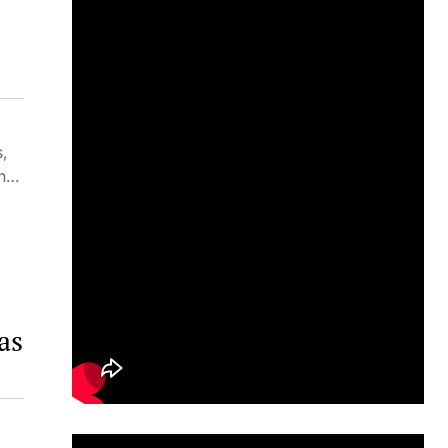
,
ón…
as