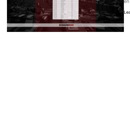
en
Le
Navegación
de
entradas