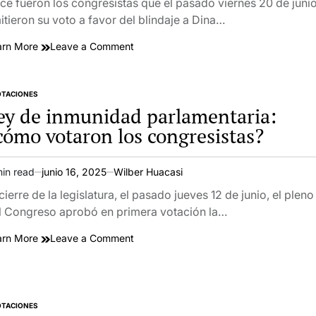
ad
ce fueron los congresistas que el pasado viernes 20 de juni
y
e
itieron su voto a favor del blindaje a Dina…
amnistía
para
on
arn More
Leave a Comment
militares
VOTACIÓN
y
|
policías
Los
OTACIONES
TED
11
ey de inmunidad parlamentaria:
congresistas
cómo votaron los congresistas?
que
blindaron
a
min read
junio 16, 2025
Wilber Huacasi
imated
Dina
ad
 cierre de la legislatura, el pasado jueves 12 de junio, el pleno
Boluarte
e
en
l Congreso aprobó en primera votación la…
denuncias
on
arn More
Leave a Comment
por
Ley
muertes
de
en
inmunidad
las
parlamentaria:
protestas
OTACIONES
TED
¿cómo