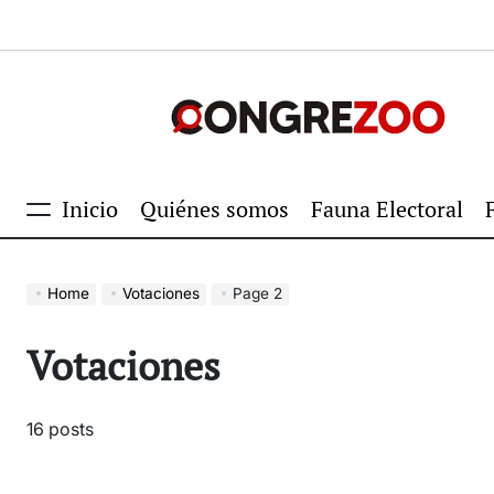
Skip
to
content
Congrezoo
Inicio
Quiénes somos
Fauna Electoral
Menu
Home
Votaciones
Page 2
Votaciones
16 posts