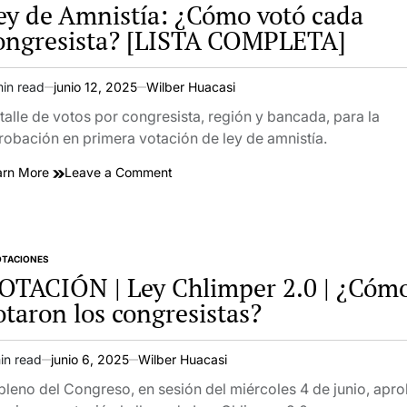
ey de Amnistía: ¿Cómo votó cada
votaron
ongresista? [LISTA COMPLETA]
los
congresistas?
min read
junio 12, 2025
Wilber Huacasi
imated
ad
talle de votos por congresista, región y bancada, para la
e
robación en primera votación de ley de amnistía.
on
arn More
Leave a Comment
Ley
de
Amnistía:
¿Cómo
OTACIONES
TED
votó
OTACIÓN | Ley Chlimper 2.0 | ¿Cóm
cada
otaron los congresistas?
congresista?
[LISTA
COMPLETA]
in read
junio 6, 2025
Wilber Huacasi
imated
ad
 pleno del Congreso, en sesión del miércoles 4 de junio, apr
e