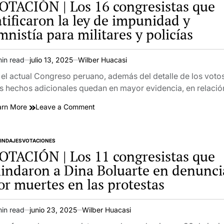
OTACIÓN | Los 16 congresistas que
Dina
atificaron la ley de impunidad y
Boluarte
mnistía para militares y policías
y
archivo
de
min read
julio 13, 2025
Wilber Huacasi
denuncia
imated
fiscal
ad
 el actual Congreso peruano, además del detalle de los votos
por
e
s hechos adicionales quedan en mayor evidencia, en relaci
las
muertes
on
arn More
Leave a Comment
en
VOTACIÓN
las
|
protestas
Los
INDAJES
VOTACIONES
TED
16
OTACIÓN | Los 11 congresistas que
congresistas
lindaron a Dina Boluarte en denunci
que
or muertes en las protestas
ratificaron
la
ley
min read
junio 23, 2025
Wilber Huacasi
de
imated
impunidad