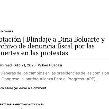
OTACIONES
TED
otación | Blindaje a Dina Boluarte y
rchivo de denuncia fiscal por las
uertes en las protestas
min read
julio 21, 2025
Wilber Huacasi
imated
ad
 vísperas de los cambios en las presidencias de las comisio
e
l Congreso, el partido Alianza Para el Progreso (APP)…
on
arn More
Leave a Comment
Votación
|
Blindaje
ERTA PARLAMENTARIA
VOTACIONES
TED
a