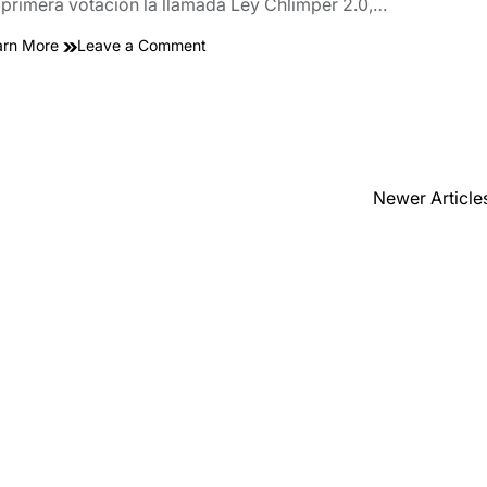
 primera votación la llamada Ley Chlimper 2.0,…
on
arn More
Leave a Comment
VOTACIÓN
|
Ley
Chlimper
2.0
|
Newer Article
¿Cómo
votaron
los
congresistas?