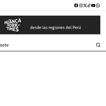
Facebook
Instagram
X
TikTok
Youtub
W
nete