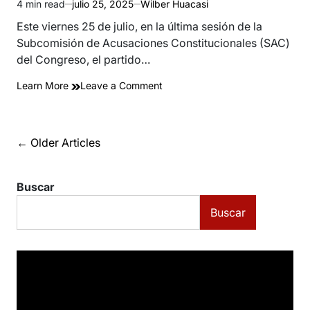
4 min read
julio 25, 2025
Wilber Huacasi
Estimated
read
Este viernes 25 de julio, en la última sesión de la
time
Subcomisión de Acusaciones Constitucionales (SAC)
del Congreso, el partido…
on
Learn More
Leave a Comment
VOTACIÓN
|
Keiko
Navegación
←
Older Articles
Fujimori
y
de
Vladimir
entradas
Buscar
Cerrón
aseguran
Buscar
nuevo
blindaje
a
favor
de
Patricia
Benavides