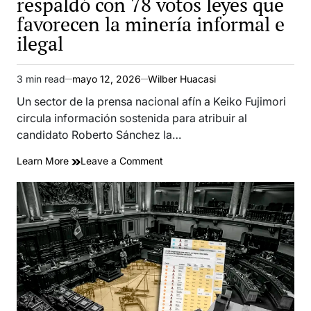
respaldó con 78 votos leyes que
favorecen la minería informal e
ilegal
3 min read
mayo 12, 2026
Wilber Huacasi
Estimated
read
Un sector de la prensa nacional afín a Keiko Fujimori
time
circula información sostenida para atribuir al
candidato Roberto Sánchez la…
on
Learn More
Leave a Comment
Partido
de
Keiko
Fujimori
respaldó
con
78
votos
leyes
que