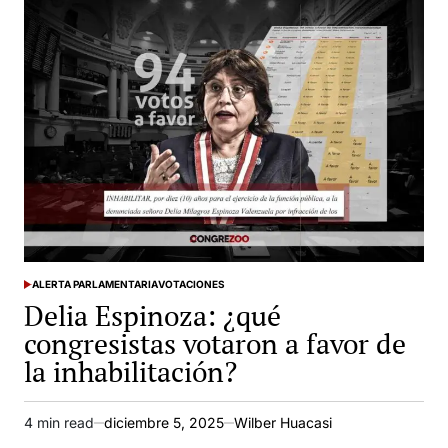
27
congresistas
que
votaron
para
intentar
blindarlo
postulan
a
la
reelección
ALERTA PARLAMENTARIA
VOTACIONES
POSTED
Delia Espinoza: ¿qué
IN
congresistas votaron a favor de
la inhabilitación?
4 min read
diciembre 5, 2025
Wilber Huacasi
Estimated