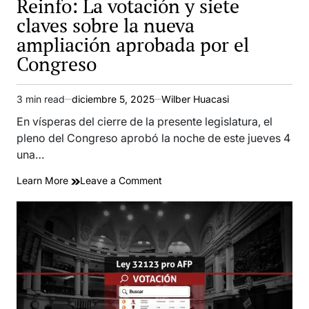
Reinfo: La votación y siete
claves sobre la nueva
ampliación aprobada por el
Congreso
3 min read
diciembre 5, 2025
Wilber Huacasi
Estimated
read
En vísperas del cierre de la presente legislatura, el
time
pleno del Congreso aprobó la noche de este jueves 4
una…
on
Learn More
Leave a Comment
Reinfo:
La
votación
y
siete
claves
sobre
la