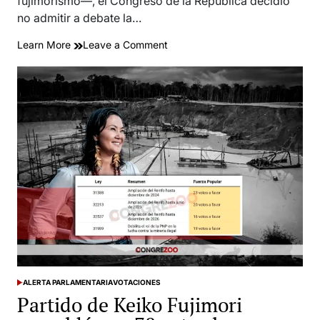
fujimorismo—, el Congreso de la República decidió
no admitir a debate la…
on
Learn More
Leave a Comment
Bloquean
moción
de
interpelación
a
ministro
de
Defensa
por
masacre
de
jóvenes
en
Colcabamba
|
ALERTA PARLAMENTARIA
VOTACIONES
Votación
POSTED
Partido de Keiko Fujimori
IN