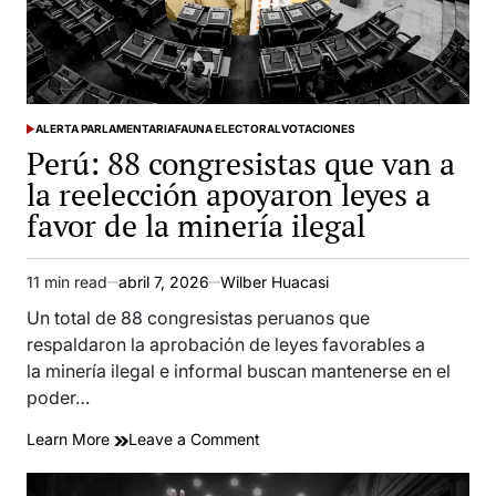
favorecen
la
minería
informal
e
ALERTA PARLAMENTARIA
FAUNA ELECTORAL
ilegal
VOTACIONES
POSTED
Perú: 88 congresistas que van a
IN
la reelección apoyaron leyes a
favor de la minería ilegal
11 min read
abril 7, 2026
Wilber Huacasi
Estimated
read
Un total de 88 congresistas peruanos que
time
respaldaron la aprobación de leyes favorables a
la minería ilegal e informal buscan mantenerse en el
poder…
on
Learn More
Leave a Comment
Perú:
88