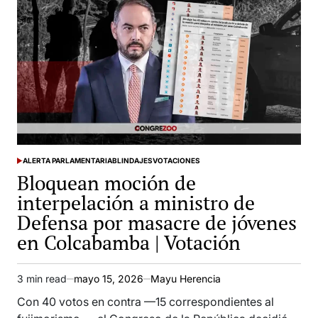
ALERTA PARLAMENTARIA
BLINDAJES
VOTACIONES
POSTED
Bloquean moción de
IN
interpelación a ministro de
Defensa por masacre de jóvenes
en Colcabamba | Votación
3 min read
mayo 15, 2026
Mayu Herencia
Estimated
read
Con 40 votos en contra —15 correspondientes al
time