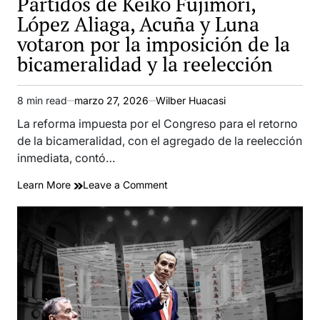
Partidos de Keiko Fujimori,
López Aliaga, Acuña y Luna
votaron por la imposición de la
bicameralidad y la reelección
8 min read
marzo 27, 2026
Wilber Huacasi
Estimated
read
La reforma impuesta por el Congreso para el retorno
time
de la bicameralidad, con el agregado de la reelección
inmediata, contó…
on
Learn More
Leave a Comment
Partidos
de
Keiko
Fujimori,
López
Aliaga,
Acuña
y
Luna