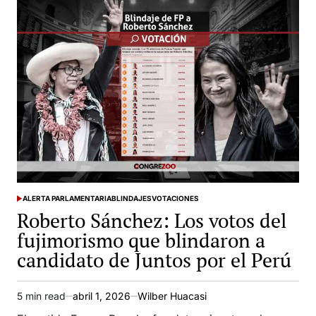
congresistas
que
van
a
la
reelección
apoyaron
leyes
a
favor
de
la
minería
ALERTA PARLAMENTARIA
BLINDAJES
VOTACIONES
ilegal
POSTED
Roberto Sánchez: Los votos del
IN
fujimorismo que blindaron a
candidato de Juntos por el Perú
5 min read
abril 1, 2026
Wilber Huacasi
Estimated