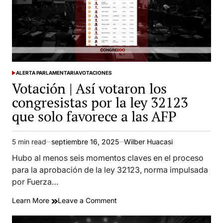
nueva
ampliación
aprobada
por
el
Congreso
ALERTA PARLAMENTARIA
VOTACIONES
POSTED
Votación | Así votaron los
IN
congresistas por la ley 32123
que solo favorece a las AFP
5 min read
septiembre 16, 2025
Wilber Huacasi
Estimated
read
Hubo al menos seis momentos claves en el proceso
time
para la aprobación de la ley 32123, norma impulsada
por Fuerza…
on
Learn More
Leave a Comment
Votación
|