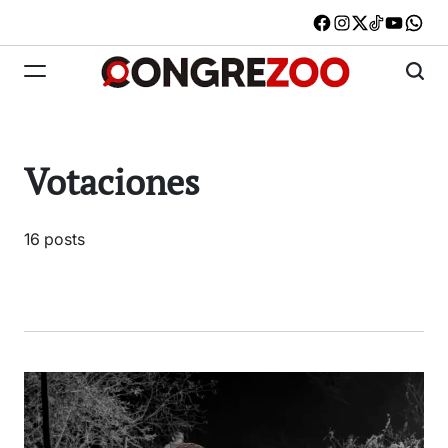
Skip
Facebook
Instagram
X
TikTok
Youtub
W
to
content
Congrezoo
Votaciones
16 posts