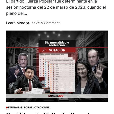
read
El partido Fuerza Popular fue determinante en la
time
sesión nocturna del 22 de marzo de 2023, cuando el
pleno del…
on
Learn More
Leave a Comment
Roberto
Sánchez:
Los
votos
del
fujimorismo
que
blindaron
a
candidato
de
Juntos
por
el
Perú
FAUNA ELECTORAL
VOTACIONES
POSTED
IN