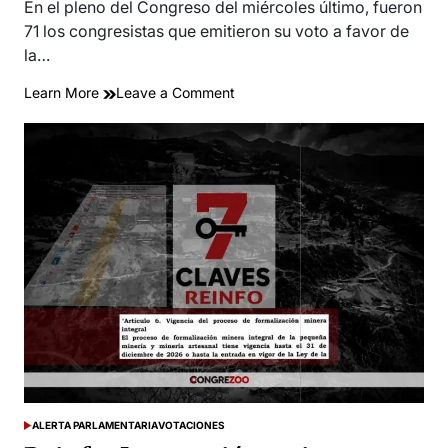
read
En el pleno del Congreso del miércoles último, fueron
time
71 los congresistas que emitieron su voto a favor de
la…
on
Learn More
Leave a Comment
Delia
Espinoza:
¿qué
congresistas
votaron
a
favor
de
la
inhabilitación?
ALERTA PARLAMENTARIA
VOTACIONES
POSTED
IN