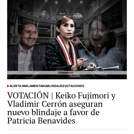
Así
votaron
los
congresistas
por
la
ley
32123
que
solo
favorece
a
las
ALERTA PARLAMENTARIA
BLINDAJES
VOTACIONES
AFP
POSTED
VOTACIÓN | Keiko Fujimori y
IN
Vladimir Cerrón aseguran
nuevo blindaje a favor de
Patricia Benavides