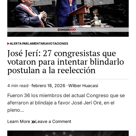
votaron
por
la
imposición
de
la
ALERTA PARLAMENTARIA
VOTACIONES
bicameralidad
POSTED
José Jerí: 27 congresistas que
IN
y
la
votaron para intentar blindarlo
reelección
postulan a la reelección
4 min read
febrero 18, 2026
Wilber Huacasi
Estimated
read
Fueron 36 los miembros del actual Congreso que se
time
aferraron al blindaje a favor José Jerí Oré, en el
pleno…
on
Learn More
Leave a Comment
José
Jerí: