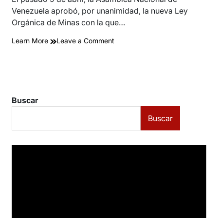
Venezuela aprobó, por unanimidad, la nueva Ley
Orgánica de Minas con la que…
on
Learn More
Leave a Comment
Venezuela:
críticas
contra
la
nueva
Buscar
ley
de
Buscar
minas
mientras
la
minería
ilegal
avanza
sin
control