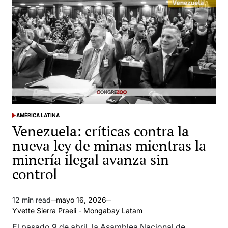
AMÉRICA LATINA
POSTED
Venezuela: críticas contra la
IN
nueva ley de minas mientras la
minería ilegal avanza sin
control
12 min read
mayo 16, 2026
Estimated
Yvette Sierra Praeli - Mongabay Latam
read
time
El pasado 9 de abril, la Asamblea Nacional de