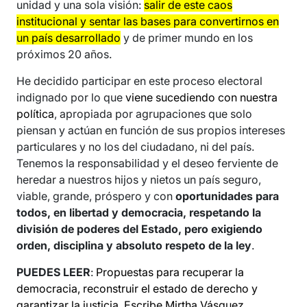
unidad y una sola visión:
salir de este caos
institucional y sentar las bases para convertirnos en
un país desarrollado
y de primer mundo en los
próximos 20 años.
He decidido participar en este proceso electoral
indignado por lo que
viene sucediendo con nuestra
política
, apropiada por agrupaciones que solo
piensan y actúan en función de sus propios intereses
particulares y no los del ciudadano, ni del país.
Tenemos la responsabilidad y el deseo ferviente de
heredar a nuestros hijos y nietos un país seguro,
viable, grande, próspero y con
oportunidades para
todos, en libertad y democracia, respetando la
división de poderes del Estado, pero exigiendo
orden, disciplina y absoluto respeto de la ley
.
PUEDES LEER
:
Propuestas para recuperar la
democracia, reconstruir el estado de derecho y
garantizar la justicia. Escribe Mirtha Vásquez