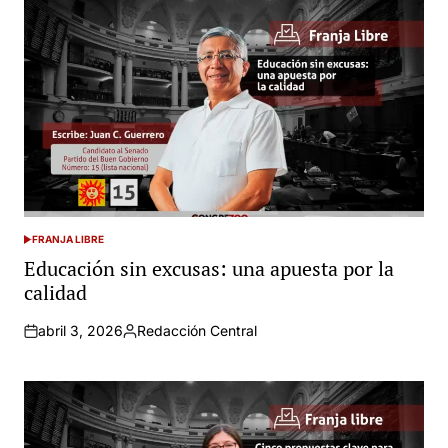
FRANJA LIBRE
POSTED
IN
Educación sin excusas: una apuesta por la
calidad
abril 3, 2026
Redacción Central
Posted
by