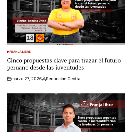
FRANJA LIBRE
POSTED
IN
Cinco propuestas clave para trazar el futuro
peruano desde las juventudes
marzo 27, 2026
Redacción Central
Posted
by