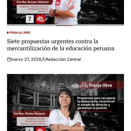
FRANJA LIBRE
POSTED
IN
Siete propuestas urgentes contra la
mercantilización de la educación peruana
marzo 27, 2026
Redacción Central
Posted
by