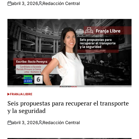
abril 3, 2026
Redacción Central
Posted
by
FRANJA LIBRE
POSTED
IN
Seis propuestas para recuperar el transporte
y la seguridad
abril 3, 2026
Redacción Central
Posted
by