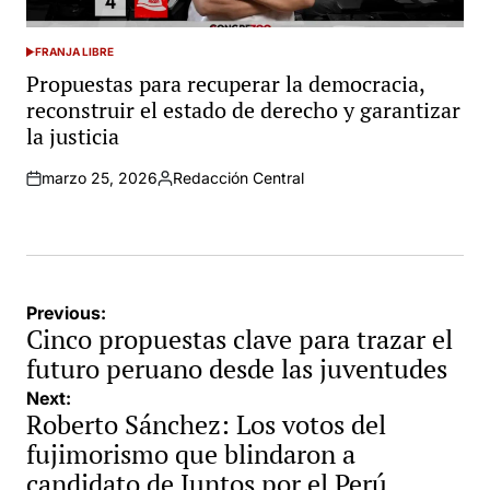
FRANJA LIBRE
POSTED
IN
Propuestas para recuperar la democracia,
reconstruir el estado de derecho y garantizar
la justicia
marzo 25, 2026
Redacción Central
Posted
by
Navegación
Previous:
Cinco propuestas clave para trazar el
de
futuro peruano desde las juventudes
entradas
Next:
Roberto Sánchez: Los votos del
fujimorismo que blindaron a
candidato de Juntos por el Perú