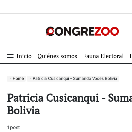
Skip
to
content
Congrezoo
Inicio
Quiénes somos
Fauna Electoral
Menu
Home
Patricia Cusicanqui - Sumando Voces Bolivia
Patricia Cusicanqui - Sum
Bolivia
1 post