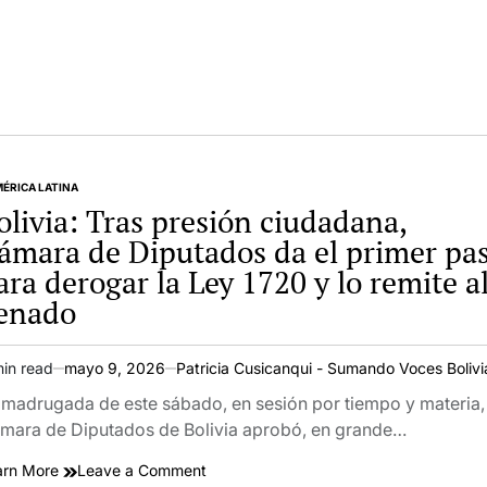
ÉRICA LATINA
TED
olivia: Tras presión ciudadana,
ámara de Diputados da el primer pa
ara derogar la Ley 1720 y lo remite a
enado
min read
mayo 9, 2026
Patricia Cusicanqui - Sumando Voces Bolivi
imated
ad
 madrugada de este sábado, en sesión por tiempo y materia, 
e
mara de Diputados de Bolivia aprobó, en grande…
on
arn More
Leave a Comment