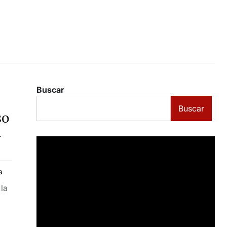
Buscar
Buscar
so
l
a
la