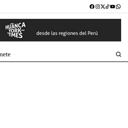
Facebook
Instagram
X
TikTok
Youtub
W
nete