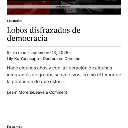
OPINIÓN
POSTED
Lobos disfrazados de
IN
democracia
5 min read
septiembre 13, 2025
Estimated
Lily Ku Yanasupo - Doctora en Derecho
read
time
Hace algunos años y con la liberación de algunos
integrantes de grupos subversivos, creció el temor de
la población de que estos…
on
Learn More
Leave a Comment
Lobos
disfrazados
de
democracia
Buscar