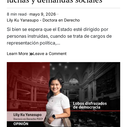
8 min read
mayo 9, 2026
Estimated
Lily Ku Yanasupo - Doctora en Derecho
read
time
Si bien se espera que el Estado esté dirigido por
personas instruidas, cuando se trata de cargos de
representación política,…
on
Learn More
Leave a Comment
La
representación
política
es,
ante
todo,
representación
de
luchas
y
demandas
sociales