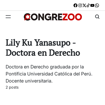
Skip
Facebook
Instagram
X
TikTok
Youtub
W
to
content
Congrezoo
Lily Ku Yanasupo -
Doctora en Derecho
Doctora en Derecho graduada por la
Pontificia Universidad Católica del Perú.
Docente universitaria.
2 posts