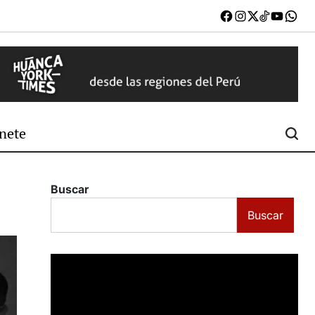
Facebook
Instagram
X
TikTok
Youtub
W
nete
Buscar
Buscar