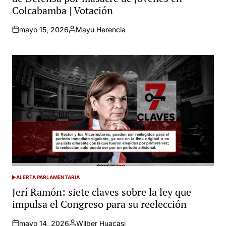
Colcabamba | Votación
mayo 15, 2026
Mayu Herencia
Posted
by
ALERTA PARLAMENTARIA
POSTED
IN
Jerí Ramón: siete claves sobre la ley que
impulsa el Congreso para su reelección
mayo 14, 2026
Wilber Huacasi