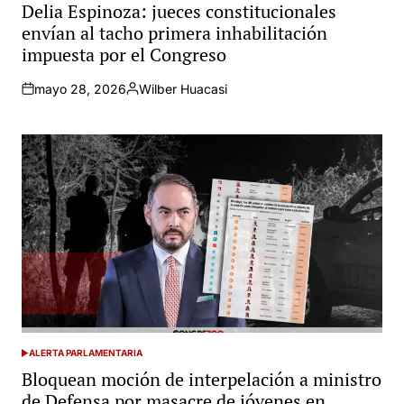
IN
Delia Espinoza: jueces constitucionales
envían al tacho primera inhabilitación
impuesta por el Congreso
mayo 28, 2026
Wilber Huacasi
Posted
by
ALERTA PARLAMENTARIA
POSTED
IN
Bloquean moción de interpelación a ministro
de Defensa por masacre de jóvenes en