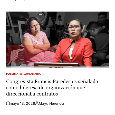
Posted
by
ALERTA PARLAMENTARIA
POSTED
IN
Congresista Francis Paredes es señalada
como lideresa de organización que
direccionaba contratos
mayo 13, 2026
Mayu Herencia
Posted
by