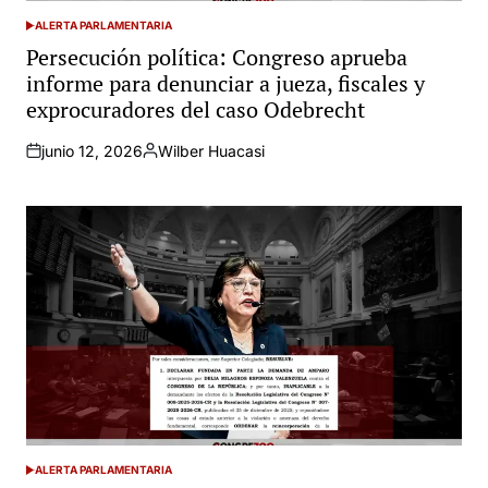
ALERTA PARLAMENTARIA
POSTED
IN
Persecución política: Congreso aprueba
informe para denunciar a jueza, fiscales y
exprocuradores del caso Odebrecht
junio 12, 2026
Wilber Huacasi
Posted
by
ALERTA PARLAMENTARIA
POSTED