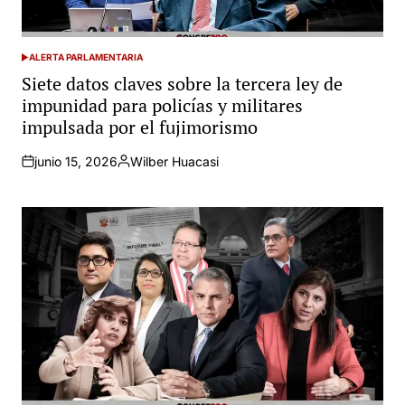
ALERTA PARLAMENTARIA
POSTED
IN
Siete datos claves sobre la tercera ley de
impunidad para policías y militares
impulsada por el fujimorismo
junio 15, 2026
Wilber Huacasi
Posted
by