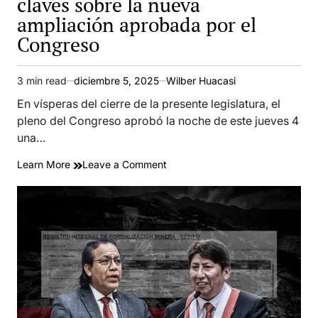
claves sobre la nueva
ampliación aprobada por el
Congreso
3 min read
diciembre 5, 2025
Wilber Huacasi
Estimated
read
En vísperas del cierre de la presente legislatura, el
time
pleno del Congreso aprobó la noche de este jueves 4
una…
on
Learn More
Leave a Comment
Reinfo:
La
votación
y
siete
claves
sobre
la
nueva
ampliación