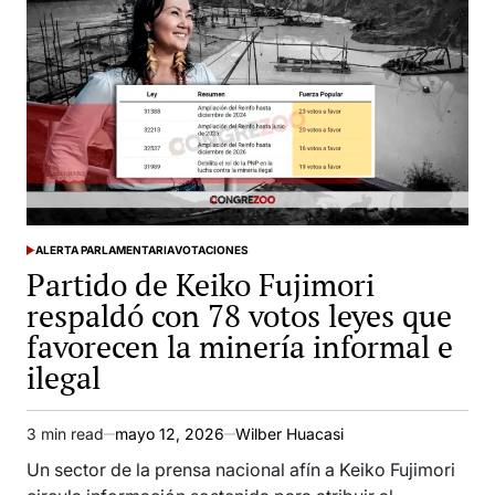
ALERTA PARLAMENTARIA
VOTACIONES
POSTED
Partido de Keiko Fujimori
IN
respaldó con 78 votos leyes que
favorecen la minería informal e
ilegal
3 min read
mayo 12, 2026
Wilber Huacasi
Estimated
read
Un sector de la prensa nacional afín a Keiko Fujimori
time