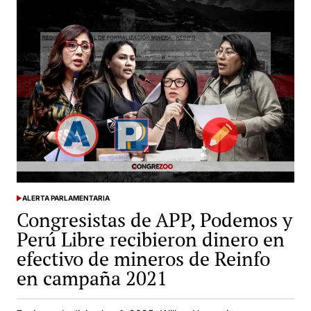
y
Roberto
Sánchez
también
recibieron
aportes
de
mineros
y
apoyan
ampliación
del
Reinfo
ALERTA PARLAMENTARIA
POSTED
Congresistas de APP, Podemos y
IN
Perú Libre recibieron dinero en
efectivo de mineros de Reinfo
en campaña 2021