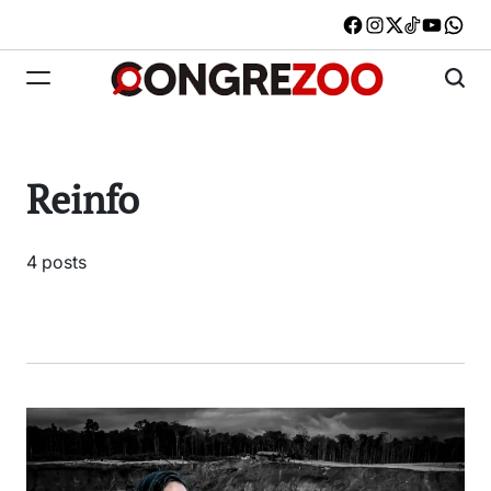
Skip
Facebook
Instagram
X
TikTok
Youtub
W
to
content
Congrezoo
Reinfo
4 posts