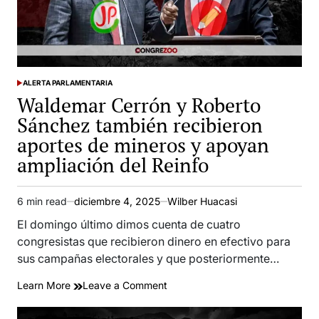
aprobada
por
el
Congreso
ALERTA PARLAMENTARIA
POSTED
Waldemar Cerrón y Roberto
IN
Sánchez también recibieron
aportes de mineros y apoyan
ampliación del Reinfo
6 min read
diciembre 4, 2025
Wilber Huacasi
Estimated
read
El domingo último dimos cuenta de cuatro
time
congresistas que recibieron dinero en efectivo para
sus campañas electorales y que posteriormente…
on
Learn More
Leave a Comment
Waldemar
Cerrón