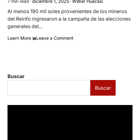
7 min read
diciembre 1, 2025
Wilber Huacasi
Estimated
read
Al menos 190 mil soles provenientes de los mineros
time
del Reinfo ingresaron a la campaña de las elecciones
generales del…
on
Learn More
Leave a Comment
Congresistas
de
APP,
Podemos
y
Buscar
Perú
Libre
Buscar
recibieron
dinero
en
efectivo
de
mineros
de
Reinfo