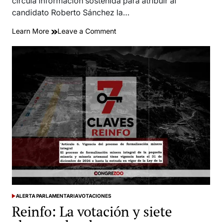
circula información sostenida para atribuir al
candidato Roberto Sánchez la…
on
Learn More
Leave a Comment
Partido
de
Keiko
Fujimori
respaldó
con
78
votos
leyes
que
favorecen
la
minería
informal
e
ALERTA PARLAMENTARIA
VOTACIONES
ilegal
POSTED
Reinfo: La votación y siete
IN