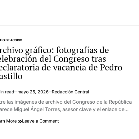
TIO DE ACOPIO
TED
rchivo gráfico: fotografías de
elebración del Congreso tras
eclaratoria de vacancia de Pedro
astillo
in read
mayo 25, 2026
Redacción Central
imated
ad
tre las imágenes de archivo del Congreso de la República
e
arece Miguel Ángel Torres, asesor clave y el enlace de…
on
arn More
Leave a Comment
Archivo
gráfico: