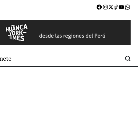
Facebook
Instagram
X
TikTok
Youtub
W
nete