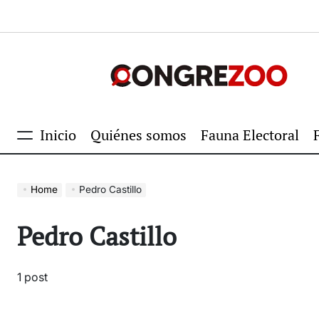
Skip
to
content
Congrezoo
Inicio
Quiénes somos
Fauna Electoral
Menu
Home
Pedro Castillo
Pedro Castillo
1 post