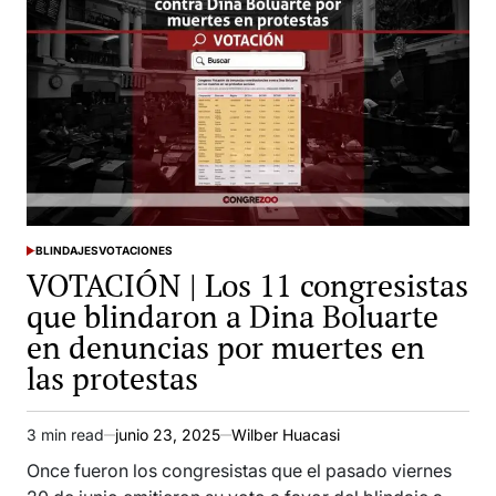
BLINDAJES
VOTACIONES
POSTED
VOTACIÓN | Los 11 congresistas
IN
que blindaron a Dina Boluarte
en denuncias por muertes en
las protestas
3 min read
junio 23, 2025
Wilber Huacasi
Estimated
read
Once fueron los congresistas que el pasado viernes
time