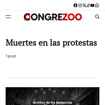
Skip
Facebook
Instagram
X
TikTok
Youtub
W
to
content
Congrezoo
Muertes en las protestas
1 post