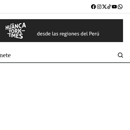
Facebook
Instagram
X
TikTok
Youtub
W
nete