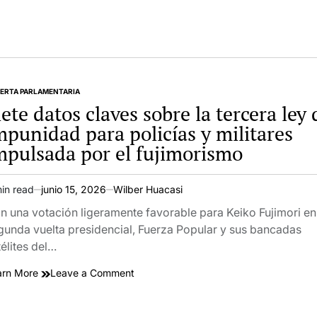
ERTA PARLAMENTARIA
TED
iete datos claves sobre la tercera ley 
mpunidad para policías y militares
mpulsada por el fujimorismo
in read
junio 15, 2026
Wilber Huacasi
imated
ad
n una votación ligeramente favorable para Keiko Fujimori en
e
gunda vuelta presidencial, Fuerza Popular y sus bancadas
télites del…
on
arn More
Leave a Comment
Siete
datos
claves