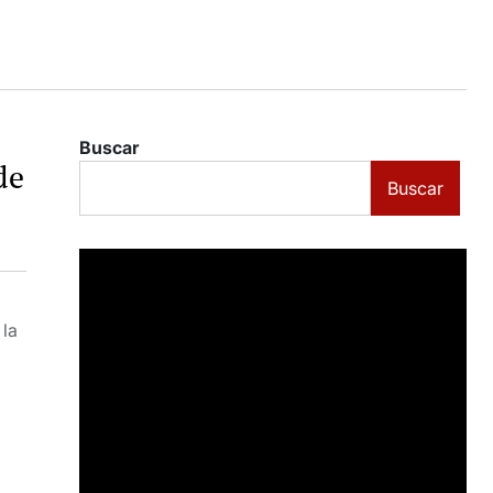
Buscar
de
Buscar
 la