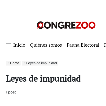
Skip
to
content
Congrezoo
Inicio
Quiénes somos
Fauna Electoral
Menu
Home
Leyes de impunidad
Leyes de impunidad
1 post