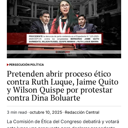
PERSECUCIÓN POLÍTICA
POSTED
Pretenden abrir proceso ético
IN
contra Ruth Luque, Jaime Quito
y Wilson Quispe por protestar
contra Dina Boluarte
3 min read
octubre 10, 2025
Redacción Central
Estimated
read
La Comisión de Ética del Congreso debatirá y votará
time