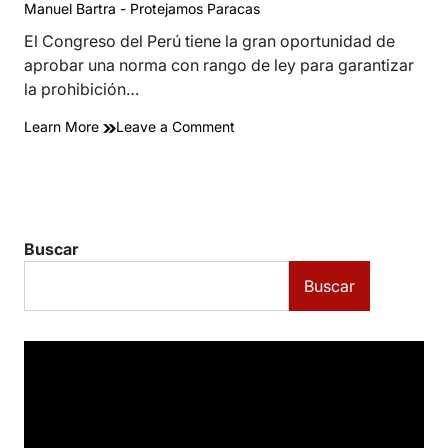
Manuel Bartra - Protejamos Paracas
read
time
El Congreso del Perú tiene la gran oportunidad de
aprobar una norma con rango de ley para garantizar
la prohibición…
on
Learn More
Leave a Comment
El
Congreso
y
una
oportunidad
Buscar
histórica
para
Buscar
aprobar
una
ley
que
resguarde
de
verdad
las